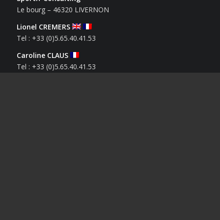
Le bourg – 46320 LIVERNON
Lionel CREMERS
Tel : +33 (0)5.65.40.41.53
Caroline CLAUS
Tel : +33 (0)5.65.40.41.53
Derniers Sportifs
Houssam BENRBIB
12 mai 2026 - 17 h 12 min
Solenn LAMIABLE
1 avril 2026 - 14 h 21 min
Mélina BESSARD
18 mars 2026 - 15 h 24 min