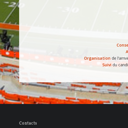
Conse
A
Organisation
de l’arriv
Suivi
du candi
Contacts