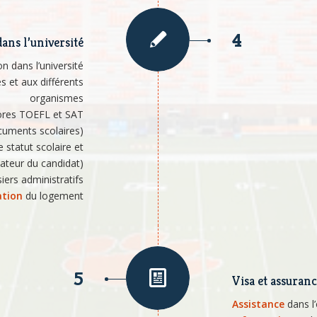
4
ans l’université
ion dans l’université
s et aux différents
organismes
ores TOEFL et SAT
ocuments scolaires)
e statut scolaire et
teur du candidat)
iers administratifs
ation
du logement
5
Visa et assuran
Assistance
dans l