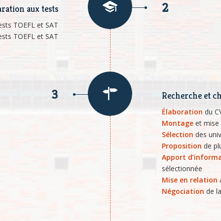
2
ration aux tests
tests TOEFL et SAT
ests TOEFL et SAT
3
Recherche et ch
Élaboration
du CV
Montage
et mise 
Sélection
des univ
Proposition
de plu
Apport d’inform
sélectionnée
Mise en relation
Négociation
de l