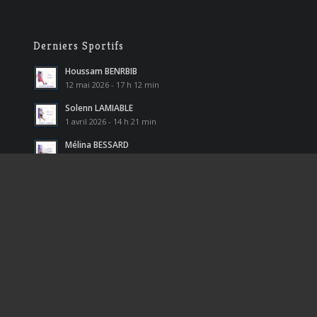
Derniers Sportifs
Houssam BENRBIB
12 mai 2026 - 17 h 12 min
Solenn LAMIABLE
1 avril 2026 - 14 h 21 min
Mélina BESSARD
18 mars 2026 - 15 h 24 min
Kyllian CHABANE
5 janvier 2026 - 12 h 20 min
Nathan DEVAUD
31 octobre 2025 - 11 h 38 min