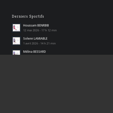
Derniers Sportifs
Houssam BENRBIB
12 mai 2026 - 17 h 12 min
Solenn LAMIABLE
1 avril 2026 - 14 h 21 min
Mélina BESSARD
18 mars 2026 - 15 h 24 min
Kyllian CHABANE
5 janvier 2026 - 12 h 20 min
Nathan DEVAUD
31 octobre 2025 - 11 h 38 min